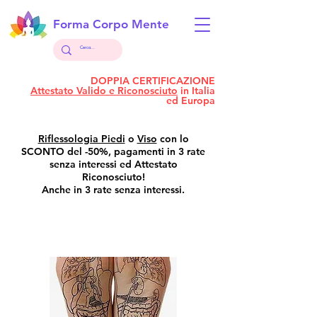
Forma Corpo Mente
DOPPIA CERTIFICAZIONE
Attestato Valido e Riconosciuto
in
Italia
ed
Europa
Riflessologia Piedi
o
Viso
con lo
SCONTO del -50%, pagamenti in 3 rate
senza interessi ed Attestato
Riconosciuto!
Anche in 3 rate senza interessi.
Riflessologia Plantare
Intensiva