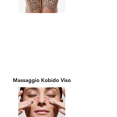
Leggi il Programma e Blocca l'Offerta
Riflessologia Plantare
Nel corso di
Intensiva
imparerai come stimolare i punti
specifici del piede che corrispondono di riflesso
a determinati organi ed emozioni, secondo una
mappa precisa che rispecchia l'intero corpo
umano.
Massaggio Kobido Viso