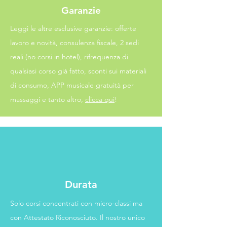
Garanzie
Leggi le altre esclusive garanzie: offerte
lavoro e novità, consulenza fiscale, 2 sedi
reali (no corsi in hotel), rifrequenza di
qualsiasi corso già fatto, sconti sui materiali
di consumo, APP musicale gratuità per
massaggi e tanto altro,
clicca qui
!
Durata
Solo corsi concentrati con
micro-classi
ma
con Attestato Riconosciuto. Il nostro
unico