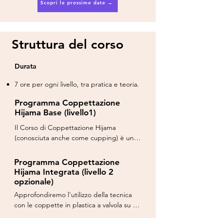
Scopri le prossime date →
Struttura del corso
Durata
7 ore per ogni livello, tra pratica e teoria.
Programma Coppettazione
Hijama Base (livello1)
Il Corso di Coppettazione Hijama 
(conosciuta anche come cupping) è una 
pratica terapeutica di medicina 
alternativa, che secondo alcune 
Programma Coppettazione
testimonianze storiche ha radici 
Hijama Integrata (livello 2
antichissime. La descrizione di una 
opzionale)
tecnica analoga apparirebbe infatti in 
Approfondiremo l'utilizzo della tecnica 
uno dei più vecchi testi di medicina 
con le coppette in plastica a valvola su 
ancora oggi presenti, risalente all'Antico 
tutto il corpo e di quelle in silicone/vetro 