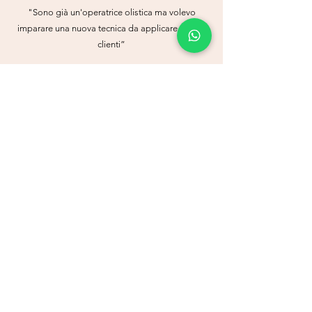
"Sono già un'operatrice olistica ma volevo
imparare una nuova tecnica da applicare ai miei
clienti”
Maria Galantina
"Il corso è molto chiaro e conveniente, al
contrario di altri si svolge in una sola giornata e
per me che non ho mai tempo è stato l'ideale"
Natalina Zanfone
"Corso breve ed intenso. L'insegnante, brava ed
appassionata, si prende molta cura nel
trasmettere sia la teoria che i passaggi della