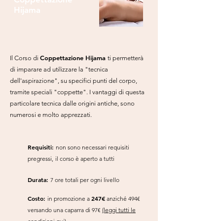
Hijama
Coppettazione Hijama
Il Corso di
ti permetterà
di imparare ad utilizzare la "tecnica
dell'aspirazione", su specifici punti del corpo,
tramite speciali "coppette". I vantaggi di questa
particolare tecnica dalle origini antiche, sono
numerosi e molto apprezzati.
Requisiti:
non sono necessari requisiti
pregressi,
il corso è aperto a tutti
Durata:
7 ore totali per ogni livello
Costo:
24
7€
in promozione a
anziché 494€
versando una caparra di 9
7€
(leggi tutti le