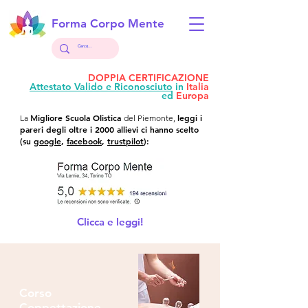
Forma Corpo Mente
DOPPIA CERTIFICAZIONE
Attestato Valido e Riconosciuto
in
Italia
ed
Europa
igliore Scuola Olistica
l
eggi i
La
M
del Piemonte,
pareri degli oltre i 2000 allievi ci hanno scelto
(su
google
,
facebook
,
trustpilot
):
Clicca e leggi!
Corso
Coppettazione