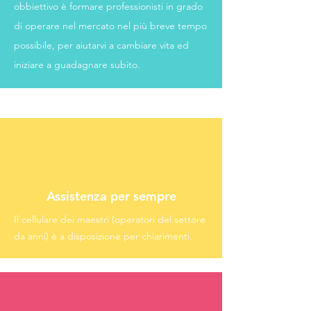
obbiettivo è formare professionisti in grado
di operare nel mercato nel più breve tempo
possibile, per aiutarvi a cambiare vita ed
iniziare a guadagnare subito.
Assistenza per sempre
Il cellulare dei maestri (operatori del settore
da anni) è a disposizione per chiarimenti.